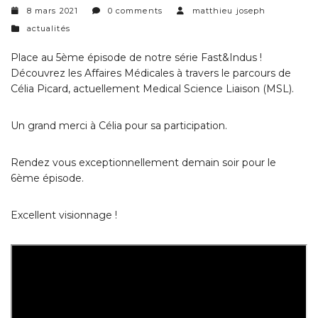
8 mars 2021
0 comments
matthieu joseph
categories
actualités
Place au 5ème épisode de notre série Fast&Indus !
Découvrez les Affaires Médicales à travers le parcours de
Célia Picard, actuellement Medical Science Liaison (MSL).
Un grand merci à Célia pour sa participation.
Rendez vous exceptionnellement demain soir pour le
6ème épisode.
Excellent visionnage !