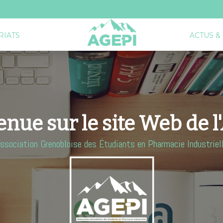
RIATS
ACTUS &
nue sur le site Web de 
ssociation Grenobloise des Étudiants en Pharmacie Industriel