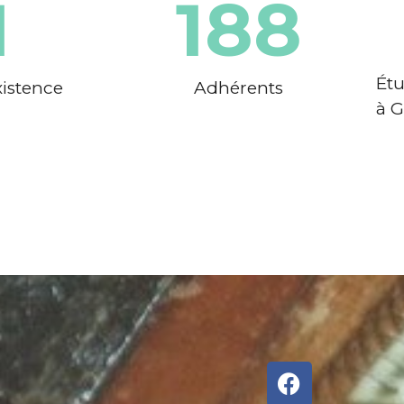
1
188
Étu
istence​
Adhérents
à 