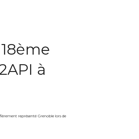
a 18ème
 2API à
 fièrement représenté Grenoble lors de