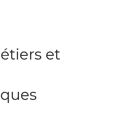
tiers et
iques