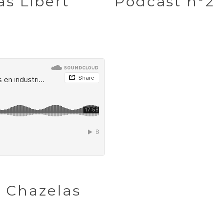
as Libert
Podcast n°2 
e Chazelas