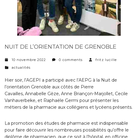
NUIT DE L’ORIENTATION DE GRENOBLE
10 novembre 2022
0 comments
fritz lucille
categories
actualités
Hier soir, l’AGEPI a participé avec l’AEPG à la
Nuit de
l’orientation Grenoble
aux côtés de
Pierre
Cavailles
,
Annabelle Gèze
,
Anne Briançon-Marjollet
,
Cecile
Vanhaverbeke
, et
Raphaële Germi
pour présenter les
métiers de la pharmacie aux collégiens et lycéens présents.
La promotion des études de pharmacie est indispensable
pour faire découvrir les nombreuses possibilités qu’offre le
diplôme de pharmacien, que ce soit à l’hôpital, en officine