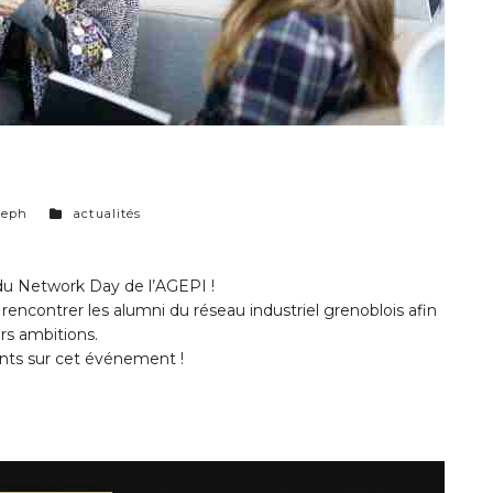
categories
seph
actualités
 du Network Day de l’AGEPI !
rencontrer les alumni du réseau industriel grenoblois afin
urs ambitions.
nts sur cet événement !