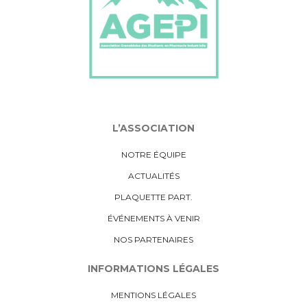
de vous[...]
FEB
After Work AGEPI
WED
Salut à tous ! Vous êtes passionnés
14
par[...]
FEB
6 Av. Maréchal Randon, 38000 Grenoble
L’ASSOCIATION
Conférence IMIS
WED
Bonjour à tous ! Ce mercredi 13
13
NOTRE ÉQUIPE
décembre,[...]
DEC
ACTUALITÉS
PLAQUETTE PART.
Relecture de CV et simulation
WED
ÉVÉNEMENTS À VENIR
Le 8 novembre 2023, nous
08
NOS PARTENAIRES
organisons des ateliers pour[...]
NOV
INFORMATIONS LÉGALES
MENTIONS LÉGALES