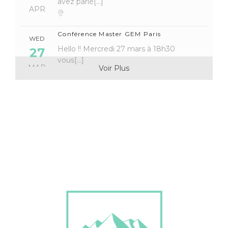
avez parlé[...]
APR
Conférence Master GEM Paris
WED
Hello !! Mercredi 27 mars à 18h30
27
vous[...]
MAR
Voir Plus
AG de passation
TUE
Bonjour tout le monde ! Il est l’heure[...]
19
amphi supérieur Sud de Jean Roget
MAR
Soirées des masters grenoblois
TUE
[Soirées des masters grenoblois] Salut
05
tout le monde[...]
MAR
amphi supérieur Sud de Jean Roget
Forum des Métiers et des
THU
L’AEPG, l’AGEPI et l’APOGE sont fières
22