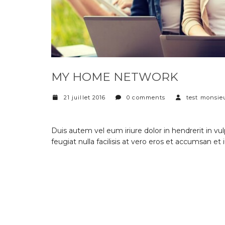
MY HOME NETWORK
21 juillet 2016
0 comments
test monsie
Duis autem vel eum iriure dolor in hendrerit in vu
feugiat nulla facilisis at vero eros et accumsan et 