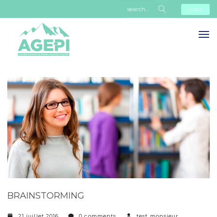
Login
BRAINSTORMING
21 juillet 2016
0 comments
test monsieur